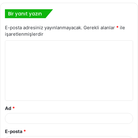
Bir yanıt yazın
E-posta adresiniz yayınlanmayacak.
Gerekli alanlar
*
ile
işaretlenmişlerdir
Y
o
r
u
m
*
Ad
*
E-posta
*