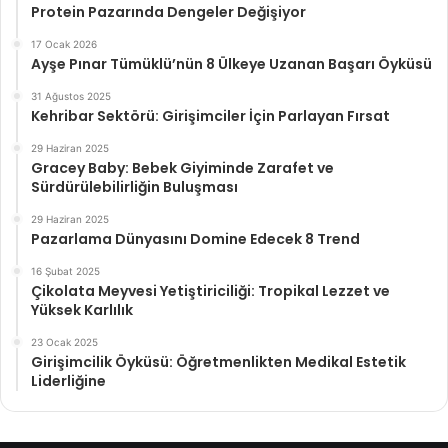
Protein Pazarında Dengeler Değişiyor
17 Ocak 2026
Ayşe Pınar Tümüklü’nün 8 Ülkeye Uzanan Başarı Öyküsü
31 Ağustos 2025
Kehribar Sektörü: Girişimciler İçin Parlayan Fırsat
29 Haziran 2025
Gracey Baby: Bebek Giyiminde Zarafet ve
Sürdürülebilirliğin Buluşması
29 Haziran 2025
Pazarlama Dünyasını Domine Edecek 8 Trend
16 Şubat 2025
Çikolata Meyvesi Yetiştiriciliği: Tropikal Lezzet ve
Yüksek Karlılık
23 Ocak 2025
Girişimcilik Öyküsü: Öğretmenlikten Medikal Estetik
Liderliğine