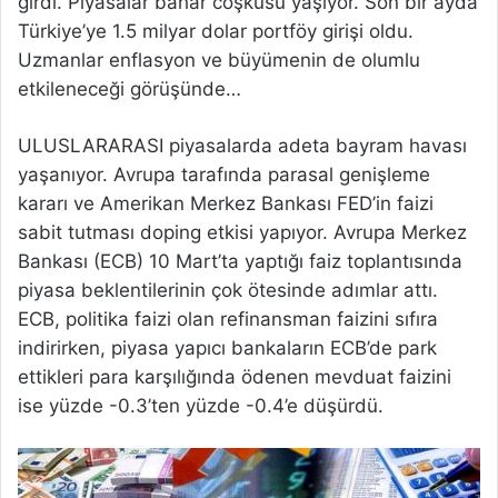
girdi. Piyasalar bahar coşkusu yaşıyor. Son bir ayda
Türkiye’ye 1.5 milyar dolar portföy girişi oldu.
Uzmanlar enflasyon ve büyümenin de olumlu
etkileneceği görüşünde…
ULUSLARARASI piyasalarda adeta bayram havası
yaşanıyor. Avrupa tarafında parasal genişleme
kararı ve Amerikan Merkez Bankası FED’in faizi
sabit tutması doping etkisi yapıyor. Avrupa Merkez
Bankası (ECB) 10 Mart’ta yaptığı faiz toplantısında
piyasa beklentilerinin çok ötesinde adımlar attı.
ECB, politika faizi olan refinansman faizini sıfıra
indirirken, piyasa yapıcı bankaların ECB’de park
ettikleri para karşılığında ödenen mevduat faizini
ise yüzde -0.3’ten yüzde -0.4’e düşürdü.