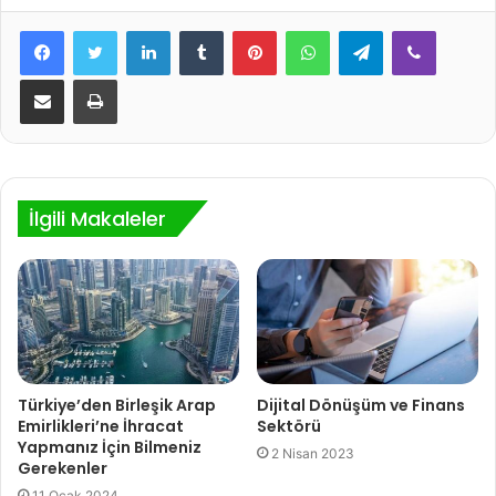
LinkedIn
Tumblr
Pinterest
WhatsApp
Telegram
Viber
E-Posta ile paylaş
Yazdır
İlgili Makaleler
Türkiye’den Birleşik Arap
Dijital Dönüşüm ve Finans
Emirlikleri’ne İhracat
Sektörü
Yapmanız İçin Bilmeniz
2 Nisan 2023
Gerekenler
11 Ocak 2024