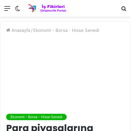
Menü
Dış
A
görünümü
y
değiştir
...
Anasayfa
/
Ekonomi - Borsa - Hisse Senedi
Ekonomi - Borsa - Hisse Senedi
Para piyasalarına