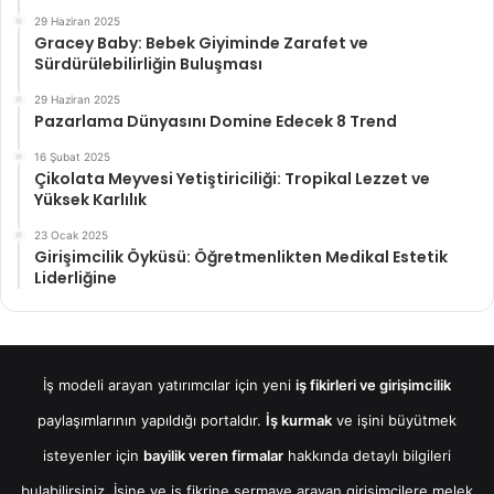
29 Haziran 2025
Gracey Baby: Bebek Giyiminde Zarafet ve
Sürdürülebilirliğin Buluşması
29 Haziran 2025
Pazarlama Dünyasını Domine Edecek 8 Trend
16 Şubat 2025
Çikolata Meyvesi Yetiştiriciliği: Tropikal Lezzet ve
Yüksek Karlılık
23 Ocak 2025
Girişimcilik Öyküsü: Öğretmenlikten Medikal Estetik
Liderliğine
İş modeli arayan yatırımcılar için yeni
iş fikirleri ve girişimcilik
paylaşımlarının yapıldığı portaldır.
İş kurmak
ve işini büyütmek
isteyenler için
bayilik veren firmalar
hakkında detaylı bilgileri
bulabilirsiniz. İşine ve iş fikrine sermaye arayan girişimcilere melek