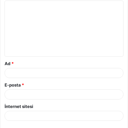
Y
o
r
u
m
*
Ad
*
E-posta
*
İnternet sitesi