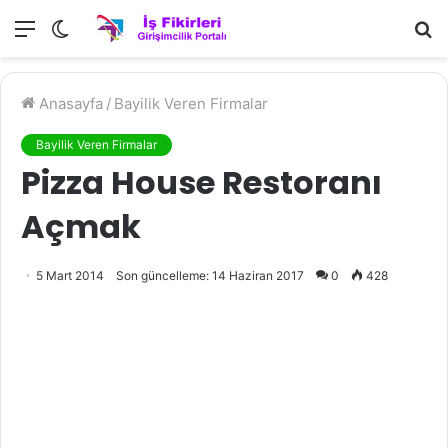
Menü
Dış
A
görünümü
y
değiştir
...
Anasayfa
/
Bayilik Veren Firmalar
Bayilik Veren Firmalar
Pizza House Restoranı
Açmak
5 Mart 2014
Son güncelleme: 14 Haziran 2017
0
428