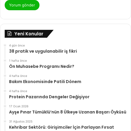
Yeni Konular
4 gün önce
38 pratik ve uygulanabilir iş fikri
1 hafta önce
Ön Muhasebe Programı Nedir?
4 hafta önce
Bakım Ekonomisinde Patili Dönem
4 hafta önce
Protein Pazarında Dengeler Değişiyor
17 Ocak 2026
Ayşe Pınar Tümüklü’nün 8 Ülkeye Uzanan Başarı Öyküsü
31 Ağustos 2025
Kehribar Sektörü: Girişimciler İçin Parlayan Fırsat