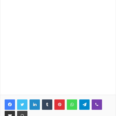
LinkedIn
Tumblr
Pinterest
WhatsApp
Telegram
Viber
E-Posta ile paylaş
Yazdır